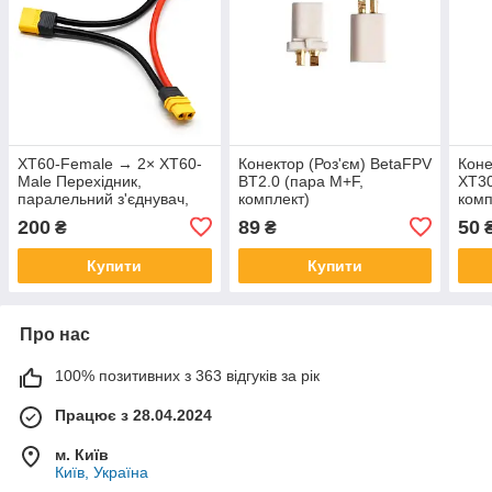
XT60-Female → 2× XT60-
Конектор (Роз'єм) BetaFPV
Коне
Male Перехідник,
BT2.0 (пара M+F,
XT30
паралельний з'єднувач,
комплект)
комп
адаптер, кабель для
200
89
50
₴
₴
дрона
Купити
Купити
Про нас
100% позитивних з 363 відгуків за рік
Працює з 28.04.2024
м. Київ
Київ, Україна