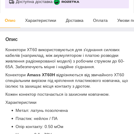
Доступна доставка
Опис
Характеристики
Доставка
Оплата
Умови п
Опис
Конектори XT60 використовуються для з'єднання силових
кабелів (наприклад, між акумулятором і платою розводки
живлення радіокерованої моделі) з робочим струмом до 60-
65А. Забезпечують міцне і надійне з'єднання.
Конектори
Amass XT60H
відрізняються від звичайного XT60
спеціальним вирізом під кріплення пластикового ковпачка, що
ізолює та захищає місця контакту з дротом.
Кожен конектор постачається із захисним ковпачком.
Характеристики
Метал: латунь позолочена
Пластик: нейлон / ПА
Опір контакту: 0.50 мОм