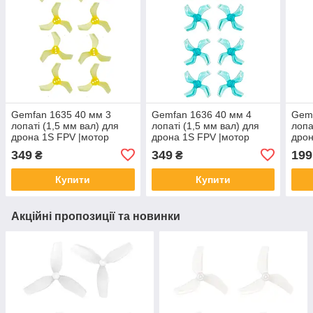
Gemfan 1635 40 мм 3
Gemfan 1636 40 мм 4
Gemf
лопаті (1,5 мм вал) для
лопаті (1,5 мм вал) для
лопа
дрона 1S FPV |мотор
дрона 1S FPV |мотор
дрон
0802/0804|(8 шт, Clear
1102/1105| (8 шт, Clear
1102
349
349
199
₴
₴
Yellow)
Blue)
Yell
Купити
Купити
Акційні пропозиції та новинки