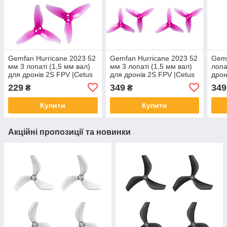
Gemfan Hurricane 2023 52
Gemfan Hurricane 2023 52
Gemf
мм 3 лопаті (1,5 мм вал)
мм 3 лопаті (1,5 мм вал)
лопа
для дронів 2S FPV |Сetus
для дронів 2S FPV |Сetus
дрон
X, Meteor85, Mobula8|(4
X, Meteor85, Mobula8|(8
0802
229
349
349
₴
₴
шт, Roes Red)
шт, Roes Red)
Yell
Купити
Купити
Акційні пропозиції та новинки