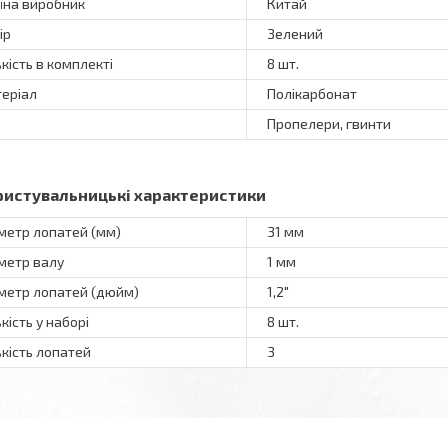
їна виробник
Китай
ір
Зелений
ькість в комплекті
8 шт.
еріал
Полікарбонат
Пропелери, гвинти
ристувальницькі характеристики
метр лопатей (мм)
31 мм
метр валу
1 мм
метр лопатей (дюйм)
1,2"
ькість у наборі
8 шт.
ькість лопатей
3