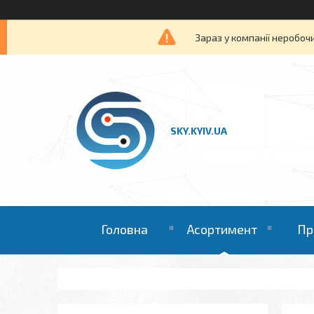
Зараз у компанії неробоч
SKY.KYIV.UA
Головна
Асортимент
Пр