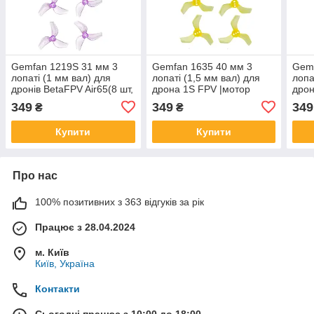
Gemfan 1219S 31 мм 3
Gemfan 1635 40 мм 3
Gemf
лопаті (1 мм вал) для
лопаті (1,5 мм вал) для
лопа
дронів BetaFPV Air65(8 шт,
дрона 1S FPV |мотор
дрон
Clear Purple)
0802/0804|(8 шт, Clear
Just
349
349
349
₴
₴
Yellow)
Купити
Купити
Про нас
100% позитивних з 363 відгуків за рік
Працює з 28.04.2024
м. Київ
Київ, Україна
Контакти
Сьогодні працює з 10:00 до 18:00