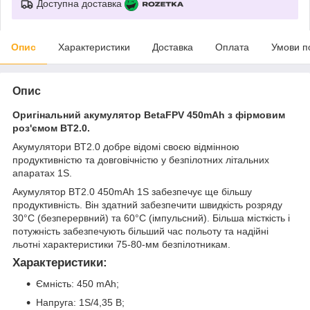
Доступна доставка
Опис
Характеристики
Доставка
Оплата
Умови п
Опис
Оригінальний акумулятор BetaFPV 450mAh
з фірмовим
роз'ємом BT2.0.
Акумулятори BT2.0 добре відомі своєю відмінною
продуктивністю та довговічністю у безпілотних літальних
апаратах 1S.
Акумулятор BT2.0 450mAh 1S забезпечує ще більшу
продуктивність. Він здатний забезпечити швидкість розряду
30°C (безперервний) та 60°C (імпульсний). Більша місткість і
потужність забезпечують більший час польоту та надійні
льотні характеристики 75-80-мм безпілотникам.
Характеристики:
Ємність: 450 mAh;
Напруга: 1S/4,35 В;