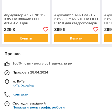
Акумулятор АКБ GNB 1S
Акумулятор АКБ GNB 1S
Аку
3.8V HV 380mAh 60C
3.8V 850mAh 60C HV LIPO
3.8
A30/BT2.0 для
PH2.0 для квадрокоптерів
LIPO
квадрокоптерів BetaFPV
Mobula
квад
229
369
269
₴
₴
Купити
Купити
Про нас
100% позитивних з 361 відгука за рік
Працює з 28.04.2024
м. Київ
Київ, Україна
Контакти
Сьогодні вихідний
Показати весь графік роботи