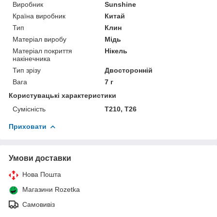
Виробник
Sunshine
Країна виробник
Китай
Тип
Клин
Матеріал виробу
Мідь
Матеріал покриття
Нікель
накінечника
Тип зрізу
Двосторонній
Вага
7 г
Користувацькі характеристики
Сумісність
T210, T26
Приховати
Умови доставки
Нова Пошта
Магазини Rozetka
Самовивіз