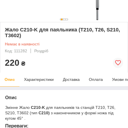
Жало С210-K для паяльника (T210, T26, S210,
T3602)
Немає в наявності
Код: 111282
Роздріб
220
₴
Опис
Характеристики
Доставка
Оплата
Умови п
Опис
Змінне Жало
С210-K
для паяльників та станцій T210, T26,
S210, T3602 (тип
C210
)
з наконечником у формі ножа під
кутом 45° .
Переваги: