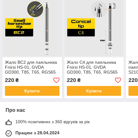
Жало BС2 для паяльника
Жало C4 для паяльника
Жало
Fnirsi HS-01, GVDA
Fnirsi HS-01, GVDA
паял
GD300, T85, T65, RGS65
GD300, T85, T65, RGS65
S210
220
220
220
₴
₴
Купити
Купити
Про нас
100% позитивних з 360 відгуків за рік
Працює з 28.04.2024