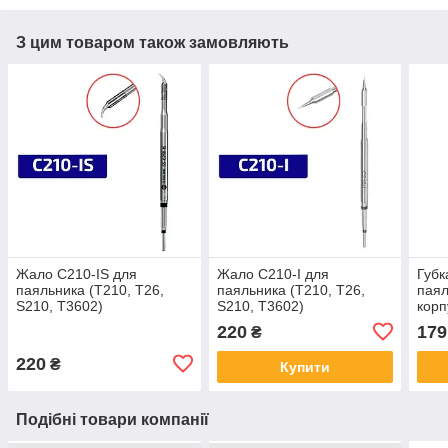
З цим товаром також замовляють
Жало С210-IS для
Жало С210-I для
Губк
паяльника (T210, T26,
паяльника (T210, T26,
паял
S210, T3602)
S210, T3602)
корп
220
179
₴
220
₴
Купити
Подібні товари компанії