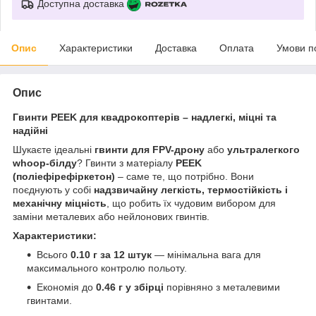
Доступна доставка
Опис
Характеристики
Доставка
Оплата
Умови п
Опис
Гвинти PEEK для квадрокоптерів – надлегкі, міцні та
надійні
Шукаєте ідеальні
гвинти для FPV-дрону
або
ультралегкого
whoop-білду
? Гвинти з матеріалу
PEEK
(поліефірефіркетон)
– саме те, що потрібно. Вони
поєднують у собі
надзвичайну легкість, термостійкість і
механічну міцність
, що робить їх чудовим вибором для
заміни металевих або нейлонових гвинтів.
Характеристики:
Всього
0.10 г за 12 штук
— мінімальна вага для
максимального контролю польоту.
Економія до
0.46 г у збірці
порівняно з металевими
гвинтами.