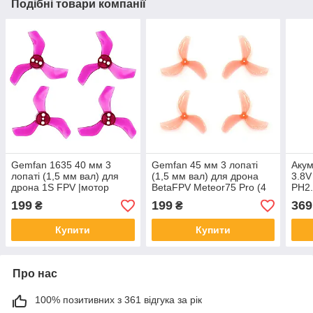
Подібні товари компанії
Gemfan 1635 40 мм 3
Gemfan 45 мм 3 лопаті
Аку
лопаті (1,5 мм вал) для
(1,5 мм вал) для дрона
3.8V
дрона 1S FPV |мотор
BetaFPV Meteor75 Pro (4
PH2.
0802/0804|(4 шт, Clear
шт, Macho Pink)
Mob
199
199
369
₴
₴
Purple)
Купити
Купити
Про нас
100% позитивних з 361 відгука за рік