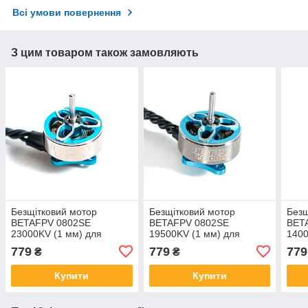
Всі умови повернення
З цим товаром також замовляють
Безщітковий мотор
Безщітковий мотор
Безщ
BETAFPV 0802SE
BETAFPV 0802SE
BET
23000KV (1 мм) для
19500KV (1 мм) для
1400
дронів серії Meteor
дронів серії Meteor
37 m
779
779
779
₴
₴
(блакитний)
(блакитний)
Mete
чорн
Купити
Купити