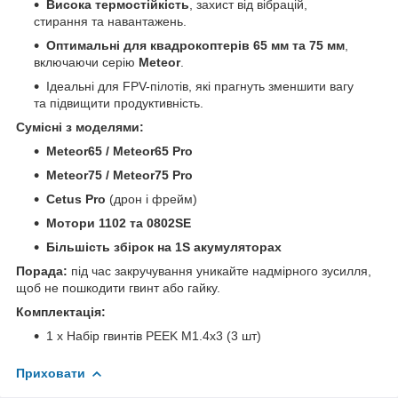
Висока термостійкість
, захист від вібрацій,
стирання та навантажень.
Оптимальні для квадрокоптерів 65 мм та 75 мм
,
включаючи серію
Meteor
.
Ідеальні для FPV-пілотів, які прагнуть зменшити вагу
та підвищити продуктивність.
Сумісні з моделями:
Meteor65 / Meteor65 Pro
Meteor75 / Meteor75 Pro
Cetus Pro
(дрон і фрейм)
Мотори 1102 та 0802SE
Більшість збірок на 1S акумуляторах
Порада:
під час закручування уникайте надмірного зусилля,
щоб не пошкодити гвинт або гайку.
Комплектація:
1 x Набір гвинтів PEEK M1.4х3 (3 шт)
Приховати