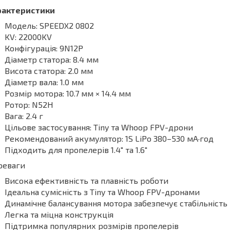
рактеристики
Модель: SPEEDX2 0802
KV: 22000KV
Конфігурація: 9N12P
Діаметр статора: 8.4 мм
Висота статора: 2.0 мм
Діаметр вала: 1.0 мм
Розмір мотора: 10.7 мм × 14.4 мм
Ротор: N52H
Вага: 2.4 г
Цільове застосування: Tiny та Whoop FPV-дрони
Рекомендований акумулятор: 1S LiPo 380–530 мА·год
Підходить для пропелерів 1.4" та 1.6"
реваги
Висока ефективність та плавність роботи
Ідеальна сумісність з Tiny та Whoop FPV-дронами
Динамічне балансування мотора забезпечує стабільність
Легка та міцна конструкція
Підтримка популярних розмірів пропелерів