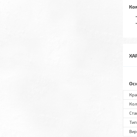
Ко
ХА
Ос
Кра
Кол
Ста
Тип
Вир