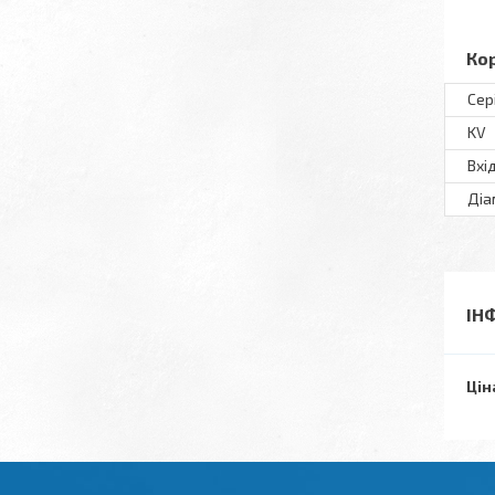
Ко
Сер
KV
Вхі
Діа
ІН
Цін