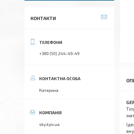
КОНТАКТИ
+380 (50) 244-49-49
Катерина
GE
Tin
мат
Іде
sky.kyiv.ua
аку