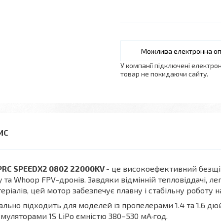
У компанії підключені електро
товар не покидаючи сайту.
PRC SPEEDX2 0802 22000KV
- це високоефективний безщі
y та Whoop FPV-дронів. Завдяки відмінній тепловіддачі, л
еріалів, цей мотор забезпечує плавну і стабільну роботу 
ально підходить для моделей із пропелерами 1.4 та 1.6 д
муляторами 1S LiPo ємністю 380–530 мА·год.