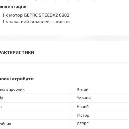
мплектація:
1 x мотор GEPRC SPEEDX2 0802
1 x запасний комплект гвинтів
РАКТЕРИСТИКИ
новні атрибути
їна виробник
Китай
ір
Чорний
н
Новий
Мотор
обник
GEPRC