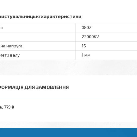
ристувальницькі характеристики
ія
0802
22000KV
дна напруга
1S
метр валу
1 мм
ФОРМАЦІЯ ДЛЯ ЗАМОВЛЕННЯ
а:
779 ₴