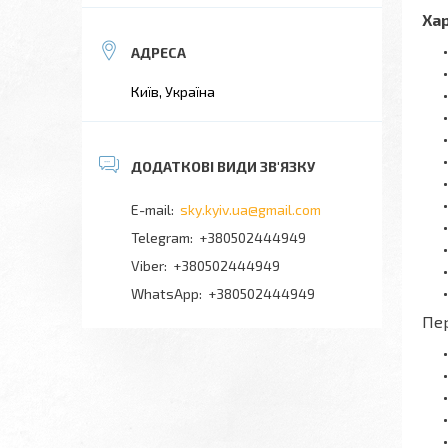
Ха
Київ, Україна
sky.kyiv.ua@gmail.com
+380502444949
+380502444949
+380502444949
Пе