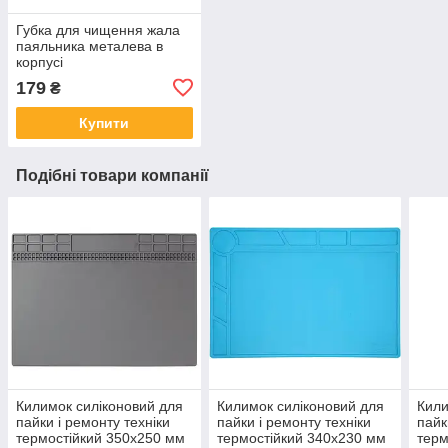
Губка для чищення жала
паяльника металева в
корпусі
179
₴
Купити
Подібні товари компанії
Килимок силіконовий для
Килимок силіконовий для
Кили
пайки і ремонту техніки
пайки і ремонту техніки
пайк
термостійкий 350х250 мм
термостійкий 340х230 мм
терм