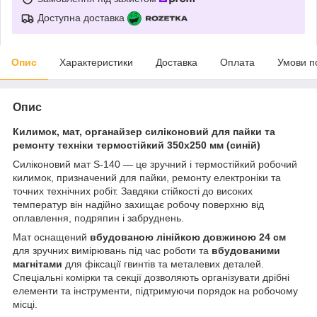
Доступна доставка
Опис
Характеристики
Доставка
Оплата
Умови п
Опис
Килимок, мат, органайзер силіконовий для пайки та
ремонту техніки термостійкий 350х250 мм (синій)
Силіконовий мат S-140 — це зручний і термостійкий робочий
килимок, призначений для пайки, ремонту електроніки та
точних технічних робіт. Завдяки стійкості до високих
температур він надійно захищає робочу поверхню від
оплавлення, подряпин і забруднень.
Мат оснащений
вбудованою лінійкою довжиною 24 см
для зручних вимірювань під час роботи та
вбудованими
магнітами
для фіксації гвинтів та металевих деталей.
Спеціальні комірки та секції дозволяють організувати дрібні
елементи та інструменти, підтримуючи порядок на робочому
місці.