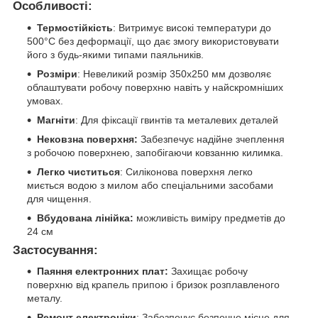
Особливості:
Термостійкість
: Витримує високі температури до
500°C без деформації, що дає змогу використовувати
його з будь-якими типами паяльників.
Розміри
: Невеликий розмір 350х250 мм дозволяє
облаштувати робочу поверхню навіть у найскромніших
умовах.
Магніти
: Для фіксації гвинтів та металевих деталей
Нековзна поверхня:
Забезпечує надійне зчеплення
з робочою поверхнею, запобігаючи ковзанню килимка.
Легко чиститься
: Силіконова поверхня легко
миється водою з милом або спеціальними засобами
для чищення.
Вбудована лінійка:
можливість виміру предметів до
24 см
Застосування:
Паяння електронних плат:
Захищає робочу
поверхню від крапель припою і бризок розплавленого
металу.
Ремонт електроніки
: Забезпечує безпечне місце для