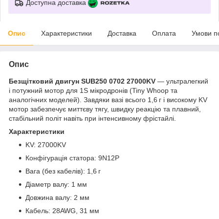
Доступна доставка
Опис
Характеристики
Доставка
Оплата
Умови п
Опис
Безщітковий двигун SUB250 0702 27000KV
— ультралегкий
і потужний мотор для 1S мікродронів (Tiny Whoop та
аналогічних моделей). Завдяки вазі всього 1,6 г і високому KV
мотор забезпечує миттєву тягу, швидку реакцію та плавний,
стабільний політ навіть при інтенсивному фрістайлі.
Характеристики
KV: 27000KV
Конфігурація статора: 9N12P
Вага (без кабелів): 1,6 г
Діаметр валу: 1 мм
Довжина валу: 2 мм
Кабель: 28AWG, 31 мм