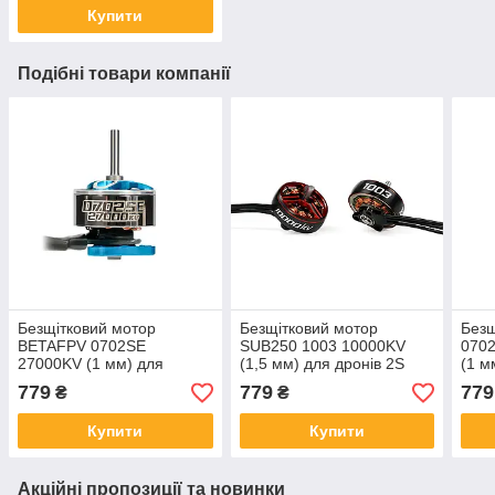
Купити
Подібні товари компанії
Безщітковий мотор
Безщітковий мотор
Безщ
BETAFPV 0702SE
SUB250 1003 10000KV
070
27000KV (1 мм) для
(1,5 мм) для дронів 2S
(1 м
дронів AIR65 (блакитний)
(рож
779
779
779
₴
₴
Купити
Купити
Акційні пропозиції та новинки