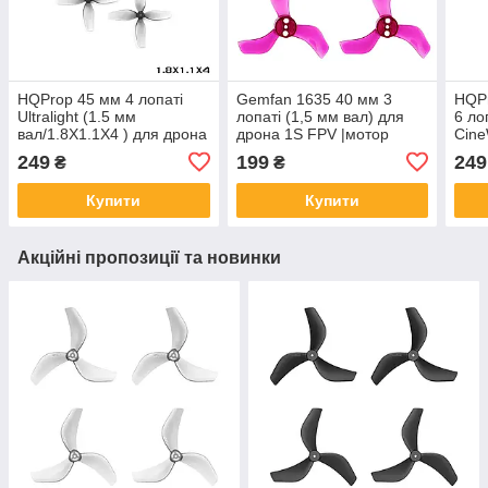
HQProp 45 мм 4 лопаті
Gemfan 1635 40 мм 3
HQP
Ultralight (1.5 мм
лопаті (1,5 мм вал) для
6 ло
вал/1.8X1.1X4 ) для дрона
дрона 1S FPV |мотор
Cine
Micro Whoop (4 шт, Grey)
0802/0804|(4 шт, Clear
Grey
249
199
249
₴
₴
Purple)
Купити
Купити
Акційні пропозиції та новинки