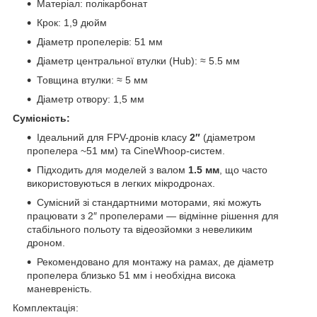
Матеріал: полікарбонат
Крок: 1,9 дюйм
Діаметр пропелерів: 51 мм
Діаметр центральної втулки (Hub): ≈ 5.5 мм
Товщина втулки: ≈ 5 мм
Діаметр отвору: 1,5 мм
Сумісність:
Ідеальний для FPV-дрoнів класу
2″
(діаметром
пропелера ~51 мм) та CineWhoop-систем.
Підходить для моделей з валом
1.5 мм
, що часто
використовуються в легких мікродронах.
Сумісний зі стандартними моторами, які можуть
працювати з 2″ пропелерами — відмінне рішення для
стабільного польоту та відеозйомки з невеликим
дроном.
Рекомендовано для монтажу на рамах, де діаметр
пропелера близько 51 мм і необхідна висока
маневреність.
Комплектація: