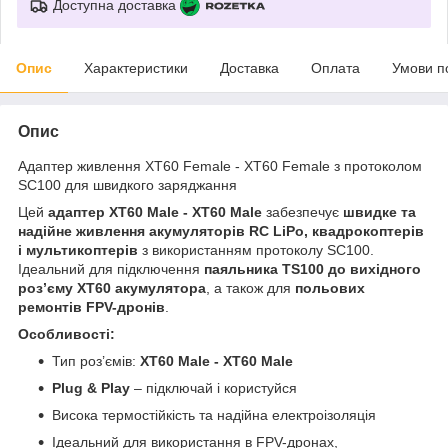
Доступна доставка
Опис
Характеристики
Доставка
Оплата
Умови п
Опис
Адаптер живлення XT60 Female - XT60 Female з протоколом
SC100 для швидкого заряджання
Цей
адаптер XT60 Male - XT60
Male
забезпечує
швидке та
надійне живлення акумуляторів RC LiPo, квадрокоптерів
і мультикоптерів
з використанням протоколу SC100.
Ідеальний для підключення
паяльника TS100 до вихідного
роз’єму XT60 акумулятора
, а також для
польових
ремонтів FPV-дронів
.
Особливості:
Тип роз’ємів:
XT60
Male
- XT60
Male
Plug & Play
– підключай і користуйся
Висока термостійкість та надійна електроізоляція
Ідеальний для використання в FPV-дронах,