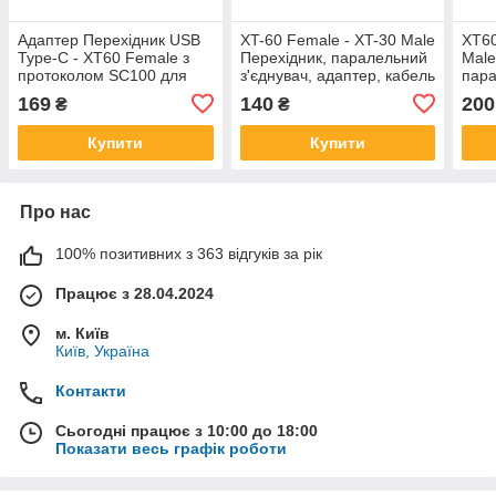
Адаптер Перехідник USB
XT-60 Female - XT-30 Male
XT60
Type-C - XT60 Female з
Перехідник, паралельний
Male
протоколом SC100 для
з'єднувач, адаптер, кабель
пара
швидкої зарядки
для дрона
адап
169
140
200
₴
₴
дро
Купити
Купити
Про нас
100% позитивних з 363 відгуків за рік
Працює з 28.04.2024
м. Київ
Київ, Україна
Контакти
Сьогодні працює з 10:00 до 18:00
Показати весь графік роботи