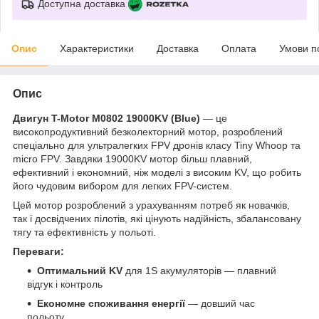
Доступна доставка
Опис
Характеристики
Доставка
Оплата
Умови п
Опис
Двигун T-Motor M0802 19000KV (Blue)
— це
високопродуктивний безколекторний мотор, розроблений
спеціально для ультралегких FPV дронів класу Tiny Whoop та
micro FPV. Завдяки 19000KV мотор більш плавний,
ефективний і економний, ніж моделі з високим KV, що робить
його чудовим вибором для легких FPV-систем.
Цей мотор розроблений з урахуванням потреб як новачків,
так і досвідчених пілотів, які цінують надійність, збалансовану
тягу та ефективність у польоті.
Переваги:
Оптимальний KV
для 1S акумуляторів — плавний
відгук і контроль
Економне споживання енергії
— довший час
польоту