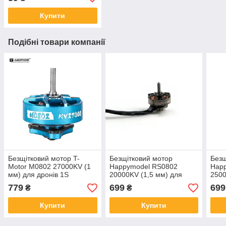
Купити
Подібні товари компанії
Безщітковий мотор T-
Безщітковий мотор
Безщ
Motor M0802 27000KV (1
Happymodel RS0802
Hap
мм) для дронів 1S
20000KV (1,5 мм) для
2500
дрона Mobula7 1S FPV
дрон
779
699
699
₴
₴
Купити
Купити