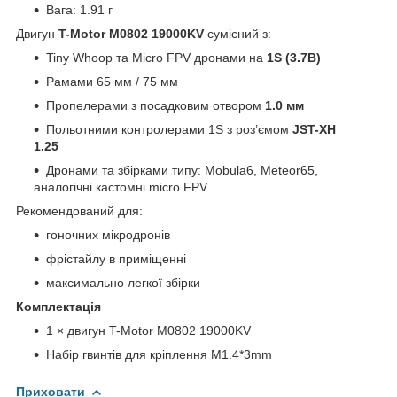
Вага: 1.91 г
Двигун
T-Motor M0802 19000KV
сумісний з:
Tiny Whoop та Micro FPV дронами на
1S (3.7В)
Рамами 65 мм / 75 мм
Пропелерами з посадковим отвором
1.0 мм
Польотними контролерами 1S з роз’ємом
JST-XH
1.25
Дронами та збірками типу: Mobula6, Meteor65,
аналогічні кастомні micro FPV
Рекомендований для:
гоночних мікродронів
фрістайлу в приміщенні
максимально легкої збірки
Комплектація
1 × двигун T-Motor M0802 19000KV
Набір гвинтів для кріплення M1.4*3mm
Приховати