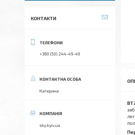
КОНТАКТИ
+380 (50) 244-49-49
Катерина
BT2
заб
лег
пол
sky.kyiv.ua
Пе