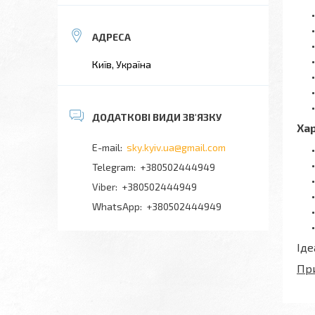
Київ, Україна
Ха
sky.kyiv.ua@gmail.com
+380502444949
+380502444949
+380502444949
Іде
При