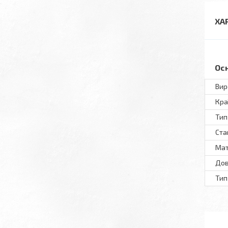
ХА
Ос
Вир
Кра
Тип
Ста
Мат
До
Тип