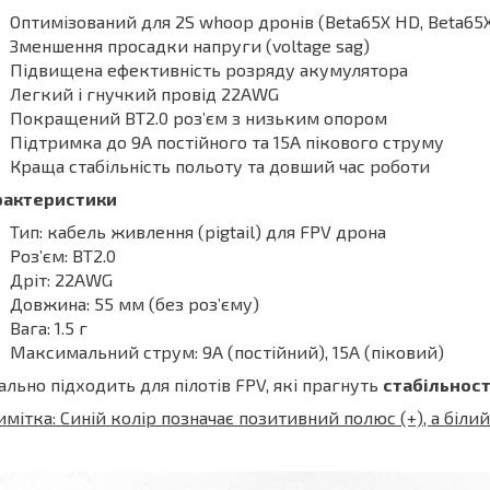
Оптимізований для 2S whoop дронів (Beta65X HD, Beta65
Зменшення просадки напруги (voltage sag)
Підвищена ефективність розряду акумулятора
Легкий і гнучкий провід 22AWG
Покращений BT2.0 роз’єм з низьким опором
Підтримка до 9A постійного та 15A пікового струму
Краща стабільність польоту та довший час роботи
рактеристики
Тип: кабель живлення (pigtail) для FPV дрона
Розʼєм: BT2.0
Дріт: 22AWG
Довжина: 55 мм (без роз’єму)
Вага: 1.5 г
Максимальний струм: 9A (постійний), 15A (піковий)
ально підходить для пілотів FPV, які прагнуть
стабільност
мітка: Синій колір позначає позитивний полюс (+), а білий