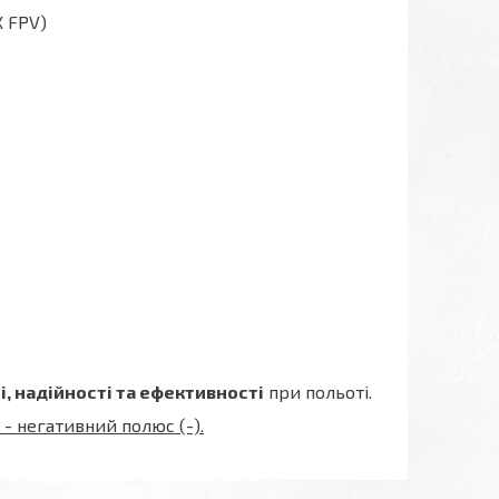
X FPV)
і, надійності та ефективності
при польоті.
 - негативний полюс (-).