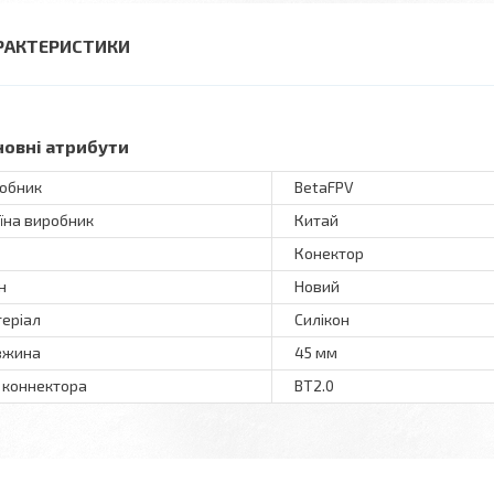
РАКТЕРИСТИКИ
новні атрибути
обник
BetaFPV
їна виробник
Китай
Конектор
н
Новий
еріал
Силікон
вжина
45 мм
 коннектора
BT2.0