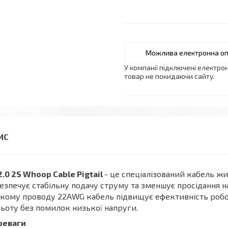
У компанії підключені електро
товар не покидаючи сайту.
.0 2S Whoop Cable Pigtail
- це спеціалізований кабель ж
езпечує стабільну подачу струму та зменшує просідання н
кому проводу 22AWG кабель підвищує ефективність робот
ьоту без помилок низької напруги.
реваги