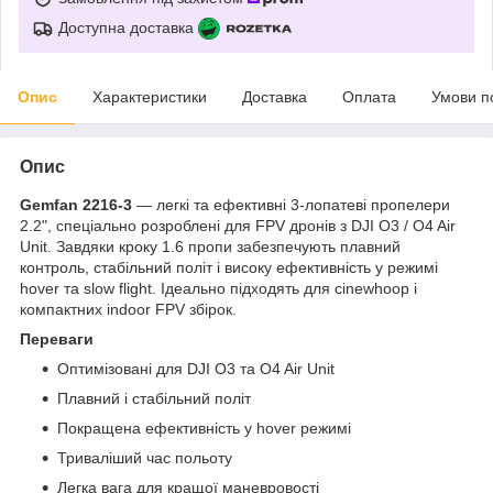
Доступна доставка
Опис
Характеристики
Доставка
Оплата
Умови п
Опис
Gemfan 2216-3
— легкі та ефективні 3-лопатеві пропелери
2.2", спеціально розроблені для FPV дронів з DJI O3 / O4 Air
Unit. Завдяки кроку 1.6 пропи забезпечують плавний
контроль, стабільний політ і високу ефективність у режимі
hover та slow flight. Ідеально підходять для cinewhoop і
компактних indoor FPV збірок.
Переваги
Оптимізовані для DJI O3 та O4 Air Unit
Плавний і стабільний політ
Покращена ефективність у hover режимі
Триваліший час польоту
Легка вага для кращої маневровості