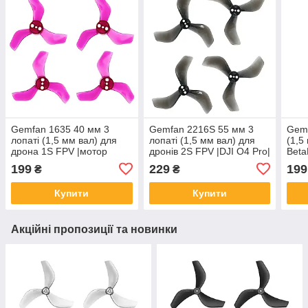
Gemfan 1635 40 мм 3
Gemfan 2216S 55 мм 3
Gemf
лопаті (1,5 мм вал) для
лопаті (1,5 мм вал) для
(1,5
дрона 1S FPV |мотор
дронів 2S FPV |DJI O4 Pro|
Beta
0802/0804|(4 шт, Clear
(4 шт, Clear Black)
шт, 
199
229
199
₴
₴
Purple)
Купити
Купити
Акційні пропозиції та новинки